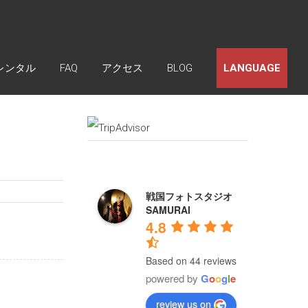
レンタル
FAQ
アクセス
BLOG
LANGUAGE
戦国フォトスタジオ
SAMURAI
4.8
Based on 44 reviews
powered by
G
o
o
g
l
e
review us on