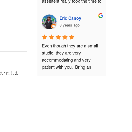
assistent really took the time to 
including tiny details such as 
get us settled. I chose the Take 
hiding your thumbs so they 
package with a picture of my 
don't get cut off. Interestingly 
Eric Canoy
wife in kimono included. The 
enough, he has samurai 
8 years ago
staff really took their time to 
ancestors.If you have both the 
explain about the history of 
time and the budget, I highly 
samurai armor, and they 
recommend this experience. It 
Even though they are a small 
answered all our questions. 
will feel like a full-course meal, 
studio, they are very 
What you pay for is basically a 
where you savor every stage 
accommodating and very 
private photo shoot for 2 hours. 
without being rushed by the 
patient with you.  Bring an 
This had GREAT results. I had 
staff because you are the hero 
業いたしま
interpreter, as they mostly only 
some concerns about wether I 
of your time slot. And they also 
speak Japanese.  They have a 
would fit in the armor because 
have extras such as a capsule 
lot of armors and composite 
of my bodysize. This proved 
toy machine and a small 
backgrounds to choose from to 
no problem, they will make it 
selection of relevant books for 
fit with the look you want from 
look good on camera! I 
further immersion.In fact, I had 
your pictures.  Don't be afraid 
HIGHLY recommend this 
so much fun that I came back 
to ask if you want a different 
place! Do book in advance 
for seconds... with my high 
weapon or prop in your picture. 
though, and make sure to 
school friends in tow.
You can do other poses as 