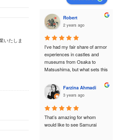
Robert
2 years ago
休業いたしま
I've had my fair share of armor 
experiences in castles and 
museums from Osaka to 
Matsushima, but what sets this 
shop apart from all of them is 
the feeling that you've become 
Farzina Ahmadi
a protagonist in a movie 
3 years ago
set.While it isn't anywhere 
close to a historical monument 
or relic, there is still an air of 
That’s amazing for whom 
authenticity in the place from 
would like to see Samurai
the moment you make the 
ascent to the 3rd floor. The 