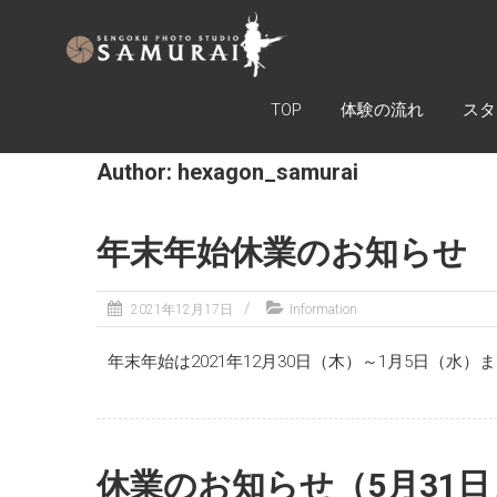
SAMURAI
ARMOR
EXPERIENCE
TOP
体験の流れ
スタ
TOKYO
Author:
hexagon_samurai
戦国フォ
トスタジ
オ
年末年始休業のお知らせ
SAMURAI
2021年12月17日
Information
年末年始は2021年12月30日（木）～1月5日（
休業のお知らせ（5月31