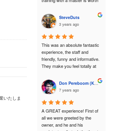
training with a master is worth 
photographer, was well-versed 
the money.
in samurai history and I 
SteveDuts
enjoyed discussing NHK taiga 
3 years ago
dramas (because their theme 
songs were playing in the 
background for mood music) 
This was an absolute fantastic 
and samurai crests with him. 
experience, the staff and 
Junko-san was in charge of 
friendly, funny and informative. 
photos and editing. Plus, she 
They make you feel totally at 
made sure my wife and child 
ease while putting on the 
were comfortable in the studio. 
armour and explaining it as you 
Don Pereboom (Kresna82)
Tateki-san is the fight 
go.The photos they create are 
7 years ago
choreographer, which is fitting 
stunning, you get large choice 
since he is both a sword 
休業いたしま
and a USB with all the 
instructor and tournament 
data.This is a must do 
A GREAT experience! First of 
champion. He will make 
experience in Tokyo!
all we were greeted by the 
absolutely sure that your poses 
owner, and he and his 
with the blade are authentic, 