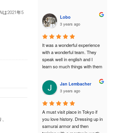
hallway is narrow to bottleneck 
any enemy attack. The armor 
は2021年5
Lobo
isn't just a single piece you can 
3 years ago
slap on yourself with zero 
difficulty — it is an intricate 
reproduction of the original 
It was a wonderful experience 
down to its weight and to the 
with a wonderful team. They 
little sounds it makes when you 
speak well in english and I 
move around (of course a few 
learn so much things with them 
tweaks had to be made for 
! They do everything they can 
practicality, such as reducing 
to make the customer 
Masamune's cuirass from 5 
Jan Lembacher
comfortable and to give him 
pieces to 2). And let's not 
3 years ago
great memories. Thank you to 
forget the waraji (sandals)!You 
all of you !
will be managed by a team of 
three who really know their 
A must visit place in Tokyo if 
stuff. For me, it was Taro-san, 
you love history. Dressing up in 
り、
Junko-san, and Tateki-san. 
samurai armor and then 
Taro-san, the director and 