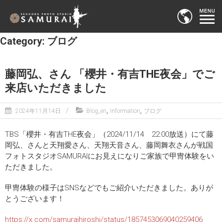
Category: ブログ
藤岡弘、さん 「櫻井・有吉THE夜会」でご
来店いただきました
,
,
2024年11月14日
Blog_en
Information
ブログ
TBS「櫻井・有吉THE夜会」（2024/11/14 22:00放送）にて藤
岡弘、さんと天翔愛さん、天翔天音さん、藤岡舞衣さんが戦国
フォトスタジオSAMURAIにお見えになりご家族で甲冑体験をい
ただきました。
甲冑体験の様子はSNSなどでもご紹介いただきました。ありが
とうございます！
https://x.com/samuraihiroshi/status/1857453069040259406