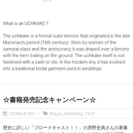
What is an UCHIKAKE ?
The uchikake is a formal outer kimono that originated in the late
Muromachi period (16th century). Worn by women of the
samurai class and the aristocracy, it was draped over a kimono
with the hem trailing on the ground. The uchikake itself is not
fastened with a sash or obi. In the modern era, it has evolved
into a traditional bridal garment used in weddings.
☆書籍発売記念キャンペーン☆
,
,
2023年4月18日
Blog_en
Information
ブログ
歴史に詳しい「ブロードキャスト！！」の房野史典さんの著書