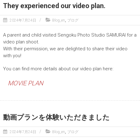
They experienced our video plan.
,
2024年7月24日
Blog_en
ブログ
A parent and child visited Sengoku Photo Studio SAMURAI for a
video plan shoot.
With their permission, we are delighted to share their video
with you!
You can find more details about our video plan here:
MOVIE PLAN
動画プランを体験いただきました
,
2024年7月24日
Blog_en
ブログ